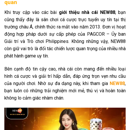
quan
Khi truy cập vào các bài
giới thiệu nhà cái NEW88
, bạn
cũng thấy đây là sân chơi cá cược trực tuyến uy tín tại thị
trường châu Á, chính thức ra mắt vào năm 2013. Đơn vị hoạt
động hợp pháp dưới sự cấp phép của PAGCOR – Ủy ban
Giải trí và Trò chơi Philippines. Không những vậy, NEW88
còn giữ vai trò là đối tác chiến lược quan trọng của nhiều nhà
phát hành game uy tín.
Bên cạnh độ tin cậy cao, nhà cái còn mang đến nhiều loại
hình cá cược và giải trí hấp dẫn, đáp ứng trọn vẹn nhu cầu
của người chơi. Nhờ sự đa dạng này, khi tham gia
NEW88
,
bạn luôn có những trải nghiệm mới mẻ, thú vị và hoàn toàn
không lo cảm giác nhàm chán.