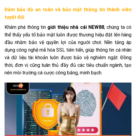
Đảm bảo độ an toàn và bảo mật thông tin thành viên
tuyệt đối
Khám phá thông tin
giới thiệu nhà cái NEW88
, chúng ta có
thể thấy yếu tố bảo mật luôn được thương hiệu đặt lên hàng
đầu nhằm bảo vệ quyền lợi của người chơi. Nền tảng áp
dụng công nghệ mã hóa SSL tiên tiến, giúp thông tin cá nhân
và dữ liệu tài khoản luôn được bảo vệ nghiêm ngặt. Đồng
thời, đơn vị cũng tuân thủ đầy đủ các tiêu chuẩn ngành, tạo
nên môi trường cá cược công bằng, minh bạch.