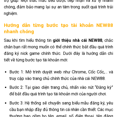
trợ giúp. Mọi thắc mắc đều được tiếp nhận và xử lý nhanh
chóng, đảm bảo mang lại sự an tâm trong suốt quá trình trải
nghiệm.
Hướng dẫn từng bước tạo tài khoản NEW88
nhanh chóng
Sau khi tìm hiểu thông tin
giới thiệu nhà cái NEW88
, chắc
chắn bạn rất mong muốn có thể chính thức bắt đầu quá trình
đăng ký nick game chính thức. Dưới đây là hướng dẫn chi
tiết về từng bước tạo tài khoản mới:
Bước 1: Mở trình duyệt web như Chrome, Cốc Cốc,… và
truy cập vào trang chủ chính thức của nhà cái NEW88.
Bước 2: Tại giao diện trang chủ, nhấn vào nút “Đăng ký”
để bắt đầu quá trình tạo tài khoản mới của người chơi.
Bước 3: Hệ thống sẽ chuyển sang biểu mẫu đăng ký, yêu
cầu bạn nhập đầy đủ thông tin cá nhân cần thiết. Các mục
thường bao gồm họ tên, email, số điện thoại, tên đăng