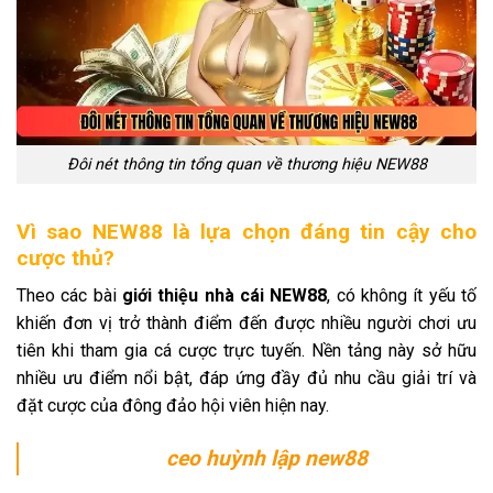
Đôi nét thông tin tổng quan về thương hiệu NEW88
Vì sao NEW88 là lựa chọn đáng tin cậy cho
cược thủ?
Theo các bài
giới thiệu nhà cái NEW88
, có không ít yếu tố
khiến đơn vị trở thành điểm đến được nhiều người chơi ưu
tiên khi tham gia cá cược trực tuyến. Nền tảng này sở hữu
nhiều ưu điểm nổi bật, đáp ứng đầy đủ nhu cầu giải trí và
đặt cược của đông đảo hội viên hiện nay.
Xem thêm:
ceo huỳnh lập new88