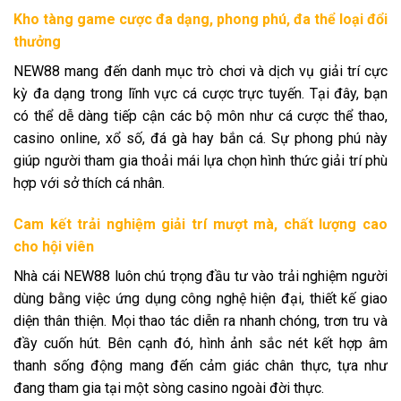
Kho tàng game cược đa dạng, phong phú, đa thể loại đổi
thưởng
NEW88 mang đến danh mục trò chơi và dịch vụ giải trí cực
kỳ đa dạng trong lĩnh vực cá cược trực tuyến. Tại đây, bạn
có thể dễ dàng tiếp cận các bộ môn như cá cược thể thao,
casino online, xổ số, đá gà hay bắn cá. Sự phong phú này
giúp người tham gia thoải mái lựa chọn hình thức giải trí phù
hợp với sở thích cá nhân.
Cam kết trải nghiệm giải trí mượt mà, chất lượng cao
cho hội viên
Nhà cái NEW88 luôn chú trọng đầu tư vào trải nghiệm người
dùng bằng việc ứng dụng công nghệ hiện đại, thiết kế giao
diện thân thiện. Mọi thao tác diễn ra nhanh chóng, trơn tru và
đầy cuốn hút. Bên cạnh đó, hình ảnh sắc nét kết hợp âm
thanh sống động mang đến cảm giác chân thực, tựa như
đang tham gia tại một sòng casino ngoài đời thực.