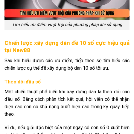
Tìm hiểu ưu điểm vượt trội của phương pháp khi sử dụng
Chiến lược xây dựng dàn đề 10 số cực hiệu quả
tại New88
Sau khi hiểu được các ưu điểm, tiếp theo sẽ tìm hiểu các
chiến lược cụ thể để xây dựng bộ dàn 10 số tối ưu.
Theo dõi đầu số
Một chiến thuật phổ biến khi xây dựng dàn là theo dõi các
đầu số. Bằng cách phân tích kết quả, hội viên có thể nhận
diện các con có khả năng xuất hiện cao trong kỳ quay tiếp
theo.
Ví dụ, nếu giải đặc biệt của một ngày có con số 0 xuất hiện