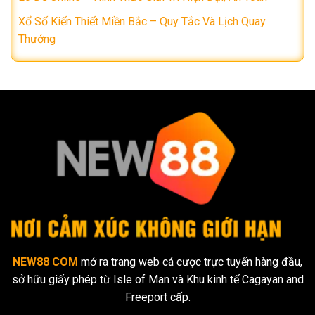
Xổ Số Kiến Thiết Miền Bắc – Quy Tắc Và Lịch Quay
Thưởng
NEW88 COM
mở ra trang web cá cược trực tuyến hàng đầu,
sở hữu giấy phép từ Isle of Man và Khu kinh tế Cagayan and
Freeport cấp.