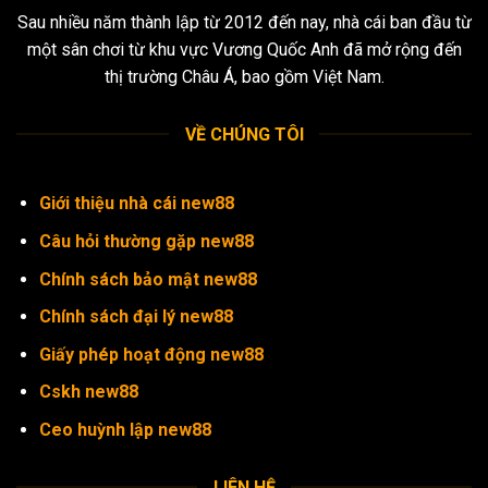
Sau nhiều năm thành lập từ 2012 đến nay, nhà cái ban đầu từ
một sân chơi từ khu vực Vương Quốc Anh đã mở rộng đến
thị trường Châu Á, bao gồm Việt Nam.
VỀ CHÚNG TÔI
Giới thiệu nhà cái new88
Câu hỏi thường gặp new88
Chính sách bảo mật new88
Chính sách đại lý new88
Giấy phép hoạt động new88
Cskh new88
Ceo huỳnh lập new88
LIÊN HỆ